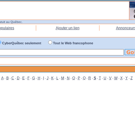
atuit au Québec.
opulaires
Ajouter un lien
Annonceur
CyberQuébec seulement
Tout le Web francophone
A
B
C
D
E
F
G
H
I
J
K
L
M
N
O
P
Q
R
S
T
U
V
W
X
Y
Z
-
-
-
-
-
-
-
-
-
-
-
-
-
-
-
-
-
-
-
-
-
-
-
-
-