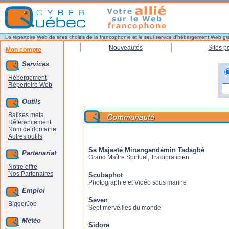
Le répertoire Web de sites choisis de la francophonie et le seul service d'hébergement Web gr
Nouveautés
Sites p
Mon compte
Services
Hébergement
Répertoire Web
Outils
Balises meta
Référencement
Nom de domaine
Autres outils
Sa Majesté Minangandémin Tadagbé
Partenariat
Grand Maître Spirtuel, Tradipraticien
Notre offre
Nos Partenaires
Scubaphot
Photographie et Vidéo sous marine
Emploi
Seven
BiggerJob
Sept merveilles du monde
Météo
Sidore