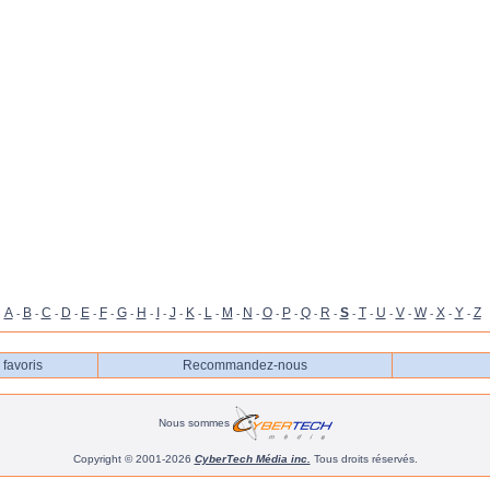
A
B
C
D
E
F
G
H
I
J
K
L
M
N
O
P
Q
R
S
T
U
V
W
X
Y
Z
-
-
-
-
-
-
-
-
-
-
-
-
-
-
-
-
-
-
-
-
-
-
-
-
-
favoris
Recommandez-nous
Nous sommes
Copyright © 2001-2026
CyberTech Média inc.
Tous droits réservés.