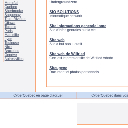
Undergroundzero
Montréal
Québec
Sherbrooke
SIO SOLUTIONS
Saguenay
Informatique network
Trois-Rivières
Ottawa
Site informations generale lome
Toronto
Site d'infos genrales sur la vie
Paris
Marseille
Lyon
Site web
Toulouse
Site a but non lucratif
Nice
Bruxelles
Site web de Wilfried
Genève
Ceci est le premier site de Wilfried Adodo
Autres villes
Siteugene
Document et photos personnels
CyberQuébec en page d'accueil
CyberQuébec dans vos 