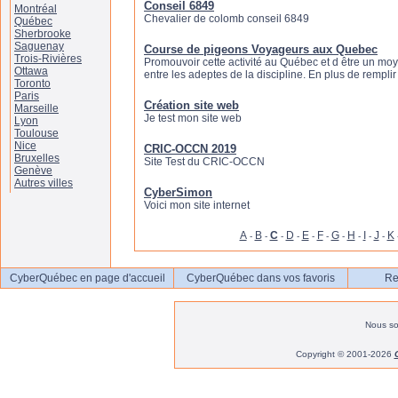
Conseil 6849
Montréal
Chevalier de colomb conseil 6849
Québec
Sherbrooke
Saguenay
Course de pigeons Voyageurs aux Quebec
Trois-Rivières
Promouvoir cette activité au Québec et d être un m
Ottawa
entre les adeptes de la discipline. En plus de remplir c
Toronto
Paris
Création site web
Marseille
Je test mon site web
Lyon
Toulouse
Nice
CRIC-OCCN 2019
Bruxelles
Site Test du CRIC-OCCN
Genève
Autres villes
CyberSimon
Voici mon site internet
A
B
C
D
E
F
G
H
I
J
K
-
-
-
-
-
-
-
-
-
-
CyberQuébec en page d'accueil
CyberQuébec dans vos favoris
Re
Nous s
Copyright © 2001-2026