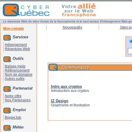
Le répertoire Web de sites choisis de la francophonie et le seul service d'hébergement Web gr
Nouveautés
Sites p
Mon compte
Services
Hébergement
Répertoire Web
Outils
Balises meta
Référencement
Nom de domaine
Autres outils
Intro aux cryptos
Partenariat
Introduction aux cryptos
Notre offre
Nos Partenaires
IZ Design
Graphisme et Illustration
Emploi
BiggerJob
Météo