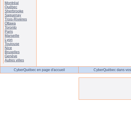
Montréal
Québec
Sherbrooke
Saguenay
Trois-Rivières
Ottawa
Toronto
Paris
Marseille
Lyon
Toulouse
Nice
Bruxelles
Genève
Autres villes
CyberQuébec en page d'accueil
CyberQuébec dans vos 