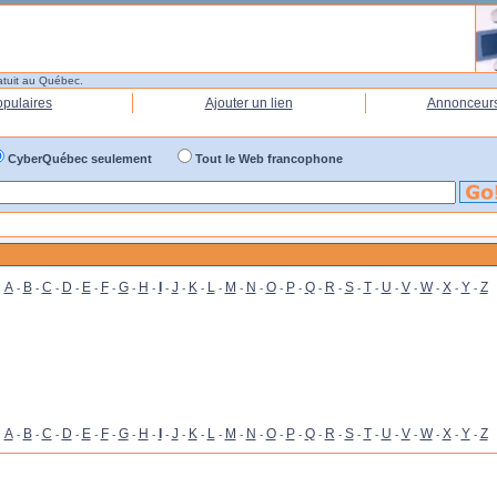
atuit au Québec.
opulaires
Ajouter un lien
Annonceur
CyberQuébec seulement
Tout le Web francophone
A
B
C
D
E
F
G
H
I
J
K
L
M
N
O
P
Q
R
S
T
U
V
W
X
Y
Z
-
-
-
-
-
-
-
-
-
-
-
-
-
-
-
-
-
-
-
-
-
-
-
-
-
A
B
C
D
E
F
G
H
I
J
K
L
M
N
O
P
Q
R
S
T
U
V
W
X
Y
Z
-
-
-
-
-
-
-
-
-
-
-
-
-
-
-
-
-
-
-
-
-
-
-
-
-