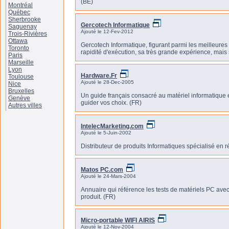
(BE)
Montréal
Québec
Sherbrooke
Gercotech Informatique
Saguenay
Ajouté le 12-Fev-2012
Trois-Rivières
Ottawa
Gercotech Informatique, figurant parmi les meilleur
Toronto
rapidité d'exécution, sa très grande expérience, mais 
Paris
Marseille
Lyon
Hardware.Fr
Toulouse
Ajouté le 28-Dec-2005
Nice
Bruxelles
Un guide français consacré au matériel informatique 
Genève
guider vos choix. (FR)
Autres villes
IntelecMarketing.com
Ajouté le 5-Juin-2002
Distributeur de produits Informatiques spécialisé en 
Matos PC.com
Ajouté le 24-Mars-2004
Annuaire qui référence les tests de matériels PC avec p
produit. (FR)
Micro-portable WIFI AIRIS
Ajouté le 12-Nov-2004