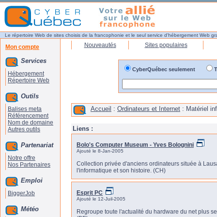
Le répertoire Web de sites choisis de la francophonie et le seul service d'hébergement Web gr
Nouveautés
Sites populaires
Mon compte
Services
CyberQuébec seulement
T
Hébergement
Répertoire Web
Outils
Accueil
:
Ordinateurs et Internet
: Matériel in
Balises meta
Référencement
Nom de domaine
Liens :
Autres outils
Partenariat
Bolo's Computer Museum - Yves Bolognini
Ajouté le 8-Jan-2005
Notre offre
Collection privée d'anciens ordinateurs située à Laus
Nos Partenaires
l'informatique et son histoire. (CH)
Emploi
Esprit PC
BiggerJob
Ajouté le 12-Juil-2005
Météo
Regroupe toute l'actualité du hardware du net plus se