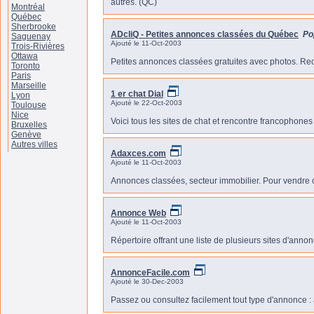
autres. (QC)
Montréal
Québec
Sherbrooke
ADcliQ - Petites annonces classées du Québec
Pop
Saguenay
Ajouté le 11-Oct-2003
Trois-Rivières
Ottawa
Petites annonces classées gratuites avec photos. Re
Toronto
Paris
Marseille
1 er chat Dial
Lyon
Ajouté le 22-Oct-2003
Toulouse
Nice
Voici tous les sites de chat et rencontre francophones 
Bruxelles
Genève
Autres villes
Adaxces.com
Ajouté le 11-Oct-2003
Annonces classées, secteur immobilier. Pour vendre o
Annonce Web
Ajouté le 11-Oct-2003
Répertoire offrant une liste de plusieurs sites d'ann
AnnonceFacile.com
Ajouté le 30-Dec-2003
Passez ou consultez facilement tout type d'annonce : a