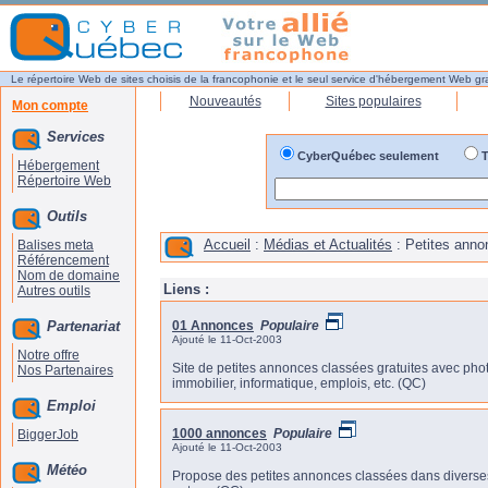
Le répertoire Web de sites choisis de la francophonie et le seul service d'hébergement Web gr
Nouveautés
Sites populaires
Mon compte
Services
CyberQuébec seulement
T
Hébergement
Répertoire Web
Outils
Accueil
:
Médias et Actualités
: Petites anno
Balises meta
Référencement
Nom de domaine
Liens :
Autres outils
Partenariat
01 Annonces
Populaire
Ajouté le 11-Oct-2003
Notre offre
Site de petites annonces classées gratuites avec phot
Nos Partenaires
immobilier, informatique, emplois, etc. (QC)
Emploi
1000 annonces
Populaire
BiggerJob
Ajouté le 11-Oct-2003
Météo
Propose des petites annonces classées dans diverses c