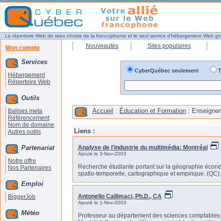
Le répertoire Web de sites choisis de la francophonie et le seul service d'hébergement Web gr
Nouveautés
Sites populaires
Mon compte
Services
CyberQuébec seulement
T
Hébergement
Répertoire Web
Outils
Accueil
:
Éducation et Formation
: Enseignem
Balises meta
Référencement
Nom de domaine
Liens :
Autres outils
Partenariat
Analyse de l'industrie du multimédia: Montréal
Ajouté le 3-Nov-2003
Notre offre
Recherche étudiante portant sur la géographie économ
Nos Partenaires
spatio-temporelle, cartographique et empirique. (QC).
Emploi
Antonello Callimaci, Ph.D., CA
BiggerJob
Ajouté le 1-Nov-2003
Météo
Professeur au département des sciences comptables à