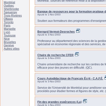
Montréal. Sources de référence mise à la disposition
Montréal
Québec
Sherbrooke
Banque de ressources pour la formation pratique d
Saguenay
Ajouté le 1-Nov-2003
Trois-Rivières
Ottawa
Soutien aux formateurs des programmes d'enseignem
Toronto
Paris
Marseille
Bernard Vermot-Desroches
Lyon
Ajouté le 3-Nov-2003
Toulouse
Nice
Professeur au département des sciences de la gestion
Bruxelles
spécialisé en économie régionale et des services, d
Genève
Autres villes
Chaire de recherche CFER
Ajouté le 3-Nov-2003
Chaire universitaire de recherche sur les centres de
efficace pour des jeunes en difficulté. (QC).
Cours Autodidactique de Français Écrit - C.A.F.É.
Ajouté le 3-Nov-2003
Service de l'Université de Montréal pour améliorer so
procédés pour étudier formes et figures de style, etc. 
Fin des grandes espérances (La)
Ajouté le 1-Nov-2003