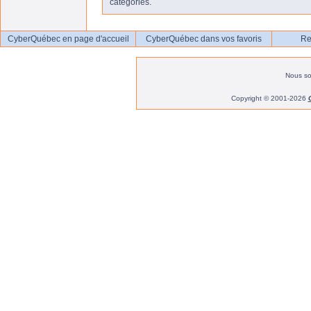
catégories.
CyberQuébec en page d'accueil
CyberQuébec dans vos favoris
Re
Nous s
Copyright © 2001-2026