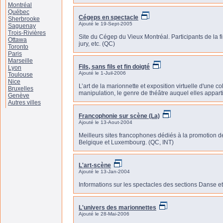
Montréal
Québec
Cégeps en spectacle
Sherbrooke
Ajouté le 19-Sept-2005
Saguenay
Trois-Rivières
Site du Cégep du Vieux Montréal. Participants de la fin
Ottawa
jury, etc. (QC)
Toronto
Paris
Marseille
Fils, sans fils et fin doigté
Lyon
Ajouté le 1-Juil-2006
Toulouse
Nice
L’art de la marionnette et exposition virtuelle d'une 
Bruxelles
manipulation, le genre de théâtre auquel elles appartie
Genève
Autres villes
Francophonie sur scène (La)
Ajouté le 13-Aout-2004
Meilleurs sites francophones dédiés à la promotion d
Belgique et Luxembourg. (QC, INT)
L'art-scène
Ajouté le 13-Jan-2004
Informations sur les spectacles des sections Danse e
L'univers des marionnettes
Ajouté le 28-Mai-2006