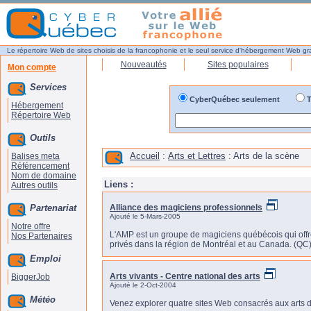
Le répertoire Web de sites choisis de la francophonie et le seul service d'hébergement Web gr
Nouveautés
Sites populaires
Mon compte
Services
CyberQuébec seulement
T
Hébergement
Répertoire Web
Outils
Accueil
:
Arts et Lettres
: Arts de la scène
Balises meta
Référencement
Nom de domaine
Liens :
Autres outils
Partenariat
Alliance des magiciens professionnels
Ajouté le 5-Mars-2005
Notre offre
L'AMP est un groupe de magiciens québécois qui offr
Nos Partenaires
privés dans la région de Montréal et au Canada. (QC
Emploi
Arts vivants - Centre national des arts
BiggerJob
Ajouté le 2-Oct-2004
Météo
Venez explorer quatre sites Web consacrés aux arts de