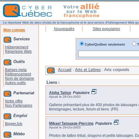
Le répertoire Web de sites choisis de la francophonie et le seul service d'hébergement Web gr
Nouveautés
Sites populaires
Mon compte
Services
CyberQuébec seulement
T
Hébergement
Répertoire Web
Outils
Accueil
:
Arts et Lettres
: Arts corporels
Balises meta
Référencement
Nom de domaine
Liens :
Autres outils
Partenariat
Aloha Tattoo
Populaire
Ajouté le 29-Oct-2003
Notre offre
Gallerie présentant plus de 400 photos de tatouages c
Nos Partenaires
témoignages, lecture, forum et liens. (FR)
Emploi
Mikael Tatouage-Piercing
Populaire
BiggerJob
Ajouté le 29-Oct-2003
Météo
Photos de tattoo tribal, dragons et petits tatouages. D