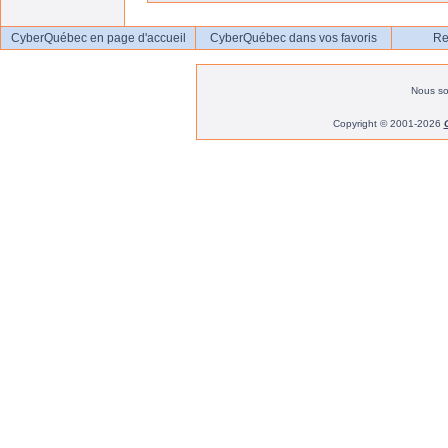
CyberQuébec en page d'accueil
CyberQuébec dans vos favoris
Re
Nous s
Copyright © 2001-2026