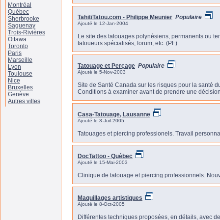
Montréal
Québec
TahitiTatou.com - Philippe Meunier
Populaire
Sherbrooke
Ajouté le 12-Jan-2004
Saguenay
Trois-Rivières
Le site des tatouages polynésiens, permanents ou temp
Ottawa
tatoueurs spécialisés, forum, etc. (PF)
Toronto
Paris
Marseille
Tatouage et Perçage
Populaire
Lyon
Ajouté le 5-Nov-2003
Toulouse
Nice
Site de Santé Canada sur les risques pour la santé du
Bruxelles
Conditions à examiner avant de prendre une décision
Genève
Autres villes
Casa-Tatouage, Lausanne
Ajouté le 3-Juil-2005
Tatouages et piercing professionels. Travail personn
DocTattoo - Québec
Ajouté le 15-Mai-2003
Clinique de tatouage et piercing professionnels. Nouve
Maquillages artistiques
Ajouté le 8-Oct-2005
Différentes techniques proposées, en détails, avec d