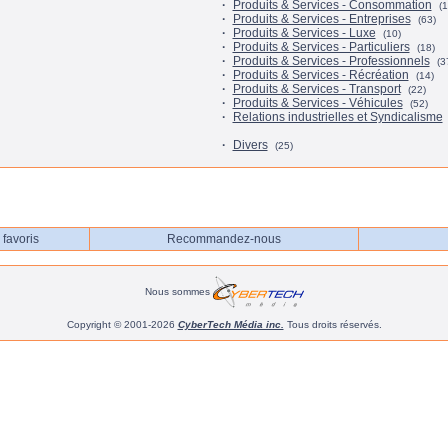
·
Produits & Services - Consommation
(1
·
Produits & Services - Entreprises
(63)
·
Produits & Services - Luxe
(10)
·
Produits & Services - Particuliers
(18)
·
Produits & Services - Professionnels
(3
·
Produits & Services - Récréation
(14)
·
Produits & Services - Transport
(22)
·
Produits & Services - Véhicules
(52)
·
Relations industrielles et Syndicalisme
·
Divers
(25)
favoris
Recommandez-nous
Nous sommes
Copyright © 2001-2026
CyberTech Média inc.
Tous droits réservés.