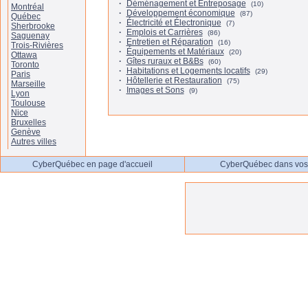
·
Déménagement et Entreposage
(10)
Montréal
·
Développement économique
(87)
Québec
·
Électricité et Électronique
(7)
Sherbrooke
·
Emplois et Carrières
(86)
Saguenay
·
Entretien et Réparation
(16)
Trois-Rivières
·
Équipements et Matériaux
(20)
Ottawa
·
Gîtes ruraux et B&Bs
(60)
Toronto
·
Habitations et Logements locatifs
(29)
Paris
·
Hôtellerie et Restauration
(75)
Marseille
·
Images et Sons
(9)
Lyon
Toulouse
Nice
Bruxelles
Genève
Autres villes
CyberQuébec en page d'accueil
CyberQuébec dans vos 