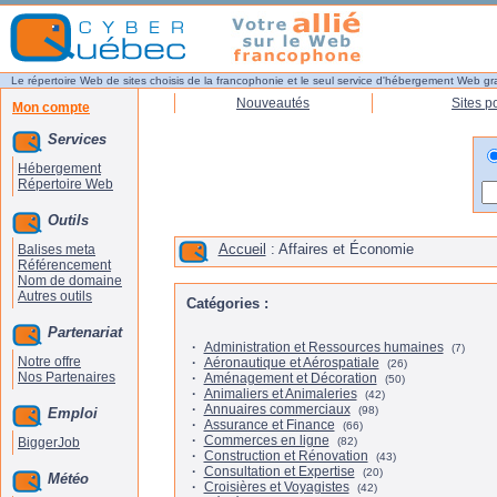
Le répertoire Web de sites choisis de la francophonie et le seul service d'hébergement Web gr
Nouveautés
Sites p
Mon compte
Services
Hébergement
Répertoire Web
Outils
Accueil
: Affaires et Économie
Balises meta
Référencement
Nom de domaine
Autres outils
Catégories :
Partenariat
·
Administration et Ressources humaines
(7)
Notre offre
·
Aéronautique et Aérospatiale
(26)
Nos Partenaires
·
Aménagement et Décoration
(50)
·
Animaliers et Animaleries
(42)
·
Annuaires commerciaux
(98)
Emploi
·
Assurance et Finance
(66)
·
Commerces en ligne
BiggerJob
(82)
·
Construction et Rénovation
(43)
·
Consultation et Expertise
(20)
Météo
·
Croisières et Voyagistes
(42)