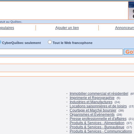
atuit au Québec.
opulaires
Ajouter un lien
Annonceur
CyberQuébec seulement
Tout le Web francophone
·
Immobilier commercial et résidentiel
(6
·
Imprimerie et Reprographie
(5)
·
Industries et Manufactures
(24)
·
Locations saisonnières et de loisirs
(15
·
Courtage et Marché boursier
(38)
·
Organismes et Événements
(28)
·
Presse professionnelle et d'affaires
(21)
·
Produits & Services - Alimentation
(37)
·
Produits & Services - Bureautique
(17)
·
Produits & Services - Communications